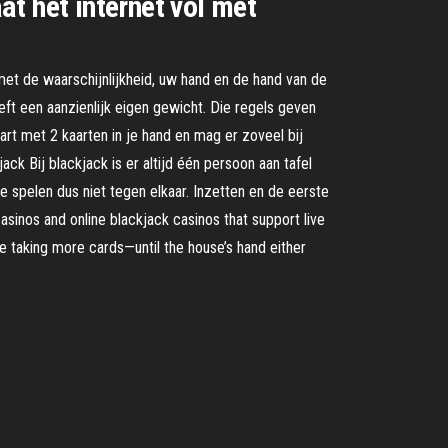
t het internet vol met
met de waarschijnlijkheid, uw hand en de hand van de
eeft een aanzienlijk eigen gewicht. Die regels geven
tart met 2 kaarten in je hand en mag er zoveel bij
jack Bij blackjack is er altijd één persoon aan tafel
e spelen dus niet tegen elkaar. Inzetten en de eerste
asinos and online blackjack casinos that support live
ue taking more cards—until the house’s hand either