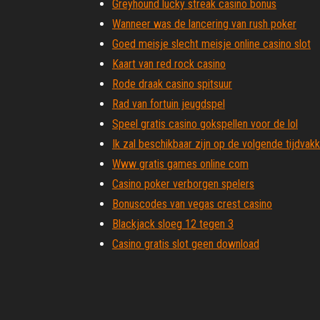
Greyhound lucky streak casino bonus
Wanneer was de lancering van rush poker
Goed meisje slecht meisje online casino slot
Kaart van red rock casino
Rode draak casino spitsuur
Rad van fortuin jeugdspel
Speel gratis casino gokspellen voor de lol
Ik zal beschikbaar zijn op de volgende tijdvak
Www gratis games online com
Casino poker verborgen spelers
Bonuscodes van vegas crest casino
Blackjack sloeg 12 tegen 3
Casino gratis slot geen download
Poker texas scala dei valori