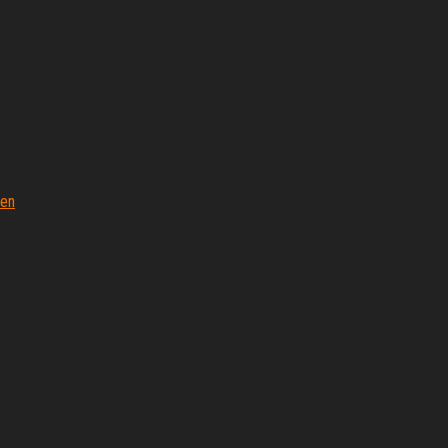
ken
Proudly powered by
WordPress
|
Theme:
Envo Magazine