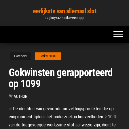
Skip
eerlijkste van allemaal slot
to
dzghoykazinofike.web.app
the
content
Category
Betker58013
Gokwinsten gerapporteerd
op 1099
By
AUTHOR
nl De identiteit van gevormde omzettingsprodukten die op
enig moment tijdens het onderzoek in hoeveelheden ≥ 10 %
van de toegevoegde werkzame stof aanwezig zijn, dient te