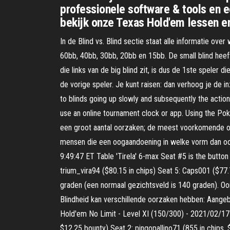
professionele software & tools en 
bekijk onze Texas Hold'em lessen e
In de Blind vs. Blind sectie staat alle informatie ove
60bb, 40bb, 30bb, 20bb en 15bb. De small blind heeft 
die links van de big blind zit, is dus de 1ste speler
de vorige speler. Je kunt raisen: dan verhoog je de 
to blinds going up slowly and subsequently the action
use an online tournament clock or app. Using the Poke
een groot aantal oorzaken; de meest voorkomende oo
mensen die een oogaandoening in welke vorm dan
9:49:47 ET Table 'Tirela' 6-max Seat #5 is the button
trium_vira94 ($80.15 in chips) Seat 5: Caps001 ($77.
graden (een normaal gezichtsveld is 140 graden). Oo
Blindheid kan verschillende oorzaken hebben: Aan
Hold'em No Limit - Level XI (150/300) - 2021/02/17
$12.25 bounty) Seat 2: pingopallino71 (855 in chips