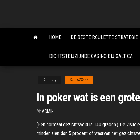
Skip
to
the
content
HOME
DE BESTE ROULETTE STRATEGIE
DICHTSTBIJZIJNDE CASINO BIJ GALT CA.
Category
Sohns28447
In poker wat is een grote
By
ADMIN
(Een normaal gezichtsveld is 140 graden.) De visuel
minder zien dan 5 procent of waarvan het gezichtsvel