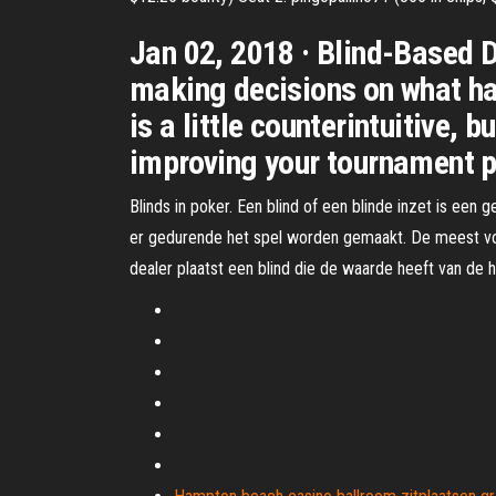
Jan 02, 2018 · Blind-Based D
making decisions on what han
is a little counterintuitive,
improving your tournament 
Blinds in poker. Een blind of een blinde inzet is een
er gedurende het spel worden gemaakt. De meest voor
dealer plaatst een blind die de waarde heeft van de ha