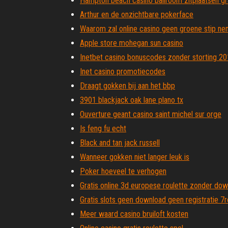
Hampton beach casino ballroom zitplaatsen gr
Arthur en de onzichtbare pokerface
Waarom zal online casino geen groene stip n
Apple store mohegan sun casino
Inetbet casino bonuscodes zonder storting 2
Inet casino promotiecodes
Draagt ​​gokken bij aan het bbp
3901 blackjack oak lane plano tx
Ouverture geant casino saint michel sur orge
Is feng fu echt
Black and tan jack russell
Wanneer gokken niet langer leuk is
Poker hoeveel te verhogen
Gratis online 3d europese roulette zonder do
Gratis slots geen download geen registratie 7
Meer waard casino bruiloft kosten