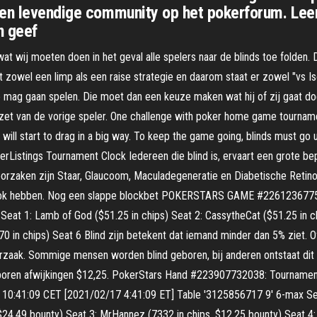
een levendige community op het pokerforum. Leer
n geef
r wat wij moeten doen in het geval alle spelers naar de blinds toe folden.
zowel een limp als een raise strategie en daarom staat er zowel "vs Iso
 die mag gaan spelen. Die moet dan een keuze maken wat hij of zij gaat d
inzet van de vorige speler. One challenge with poker home game tourname
 will start to drag in a big way. To keep the game going, blinds must go 
rListings Tournament Clock Iedereen die blind is, ervaart een grote bepe
rzaken zijn Staar, Glaucoom, Maculadegeneratie en Diabetische Retinop
 ook hebben. Nog een slappe blockbet POKERSTARS GAME #226123677
 Seat 1: Lamb of God ($51.25 in chips) Seat 2: CassytheCat ($51.25 in chi
70 in chips) Seat 6 Blind zijn betekent dat iemand minder dan 5% ziet. O
rzaak. Sommige mensen worden blind geboren, bij anderen ontstaat dit l
geboren afwijkingen $12,25. PokerStars Hand #223907732038: Tourna
 10:41:09 CET [2021/02/17 4:41:09 ET] Table '3125856717 9' 6-max Seat
, $24.49 bounty) Seat 3: MrHannez (7332 in chips, $12.25 bounty) Seat 