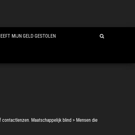
HEEFT MIJN GELD GESTOLEN
f contactlenzen. Maatschappelijk blind > Mensen die