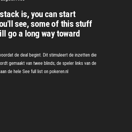
stack is, you can start
'll see, some of this stuff
will go a long way toward
voordat de deal begint. Dit stimuleert de inzetten die
rdt gemaakt van twee blinds; de speler links van de
aan de hele See full list on pokeren.nl