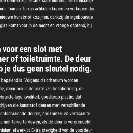
de deuren zijn rechts scharnierend, met makkelijk
ands Tuin en Terras artikelen kopen en verkopen doe
nieuwe kunststof kozijnen, dankzij de ingebouwde
eglas komt voor in de nacht en vroege ochtend, bij
n voor een slot met
er of toiletruimte. De deur
b je dus geen sleutel nodig.
e bepalend is. Volgens dit criterium worden
catie, maar ook in de mate van bescherming, de
bruikte lage kwaliteit, goedkoop plastic, dat
bedrijven die kunststof deuren met verschillende
rechtsdraaiende deuren, horizontaal en verticaal te
 niet terug te duwen, als de deur is vergrendeld.
luminium afwerklat Extra stevigheid van de voordeur