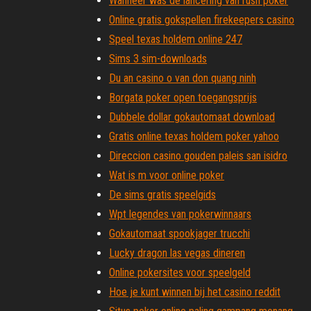
Wanneer was de lancering van rush poker
Online gratis gokspellen firekeepers casino
Speel texas holdem online 247
Sims 3 sim-downloads
Du an casino o van don quang ninh
Borgata poker open toegangsprijs
Dubbele dollar gokautomaat download
Gratis online texas holdem poker yahoo
Direccion casino gouden paleis san isidro
Wat is m voor online poker
De sims gratis speelgids
Wpt legendes van pokerwinnaars
Gokautomaat spookjager trucchi
Lucky dragon las vegas dineren
Online pokersites voor speelgeld
Hoe je kunt winnen bij het casino reddit