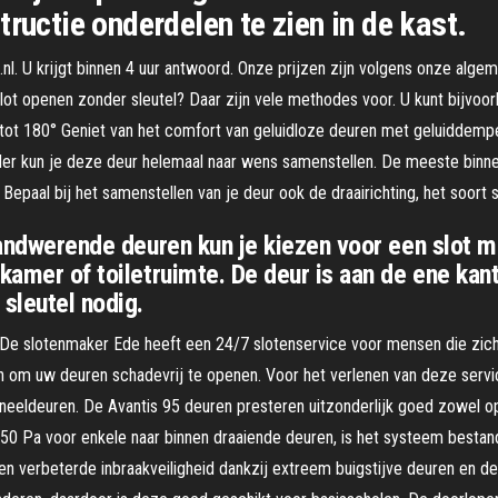
ructie onderdelen te zien in de kast.
l. U krijgt binnen 4 uur antwoord. Onze prijzen zijn volgens onze alge
lot openen zonder sleutel? Daar zijn vele methodes voor. U kunt bijvoorb
 tot 180° Geniet van het comfort van geluidloze deuren met geluiddempe
er kun je deze deur helemaal naar wens samenstellen. De meeste binnend
epaal bij het samenstellen van je deur ook de draairichting, het soort s
randwerende deuren kun je kiezen voor een slot me
kamer of toiletruimte. De deur is aan de ene kant
 sleutel nodig.
 De slotenmaker Ede heeft een 24/7 slotenservice voor mensen die zich
en om uw deuren schadevrij te openen. Voor het verlenen van deze servi
neeldeuren. De Avantis 95 deuren presteren uitzonderlijk goed zowel op
750 Pa voor enkele naar binnen draaiende deuren, is het systeem besta
n verbeterde inbraakveiligheid dankzij extreem buigstijve deuren en de