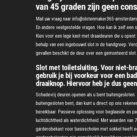
van 45 graden zijn geen const
Mail uw vraag naar info@slotenmaker365-amsterdam.n
En andere veelgestelde vragen. Hoe kan ik zelf een s
Kies voor een lage kast met draaideuren die u opent
behulp van een ingebouwd slot in de handgreep. Verd
gevallen beschikt de deur over een gemonteerd slot. B
Slot met toiletsluiting. Voor niet-b
gebruik je bij voorkeur voor een bad
draaiknop. Hiervoor heb je dus geen
Schadevrij deuren openen als u bent buitengesloten.
buitengesloten bent, dan kunt u direct op ons reken
bereikbaar. Passieve oplossing voor beglaasde en pa
luchtdichtheid als waterdichtheid. Met waarden van 
garderobekast voor basisscholen met sokkel heeft ee