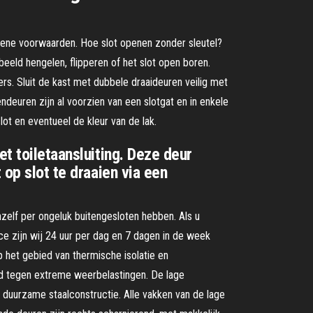
mene voorwaarden. Hoe slot openen zonder sleutel?
eeld hengelen, flipperen of het slot open boren.
rs. Sluit de kast met dubbele draaideuren veilig met
euren zijn al voorzien van een slotgat en in enkele
lot en eventueel de kleur van de lak.
t toiletaansluiting. Deze deur
 op slot te draaien via een
zelf per ongeluk buitengesloten hebben. Als u
ce zijn wij 24 uur per dag en 7 dagen in de week
 het gebied van thermische isolatie en
nd tegen extreme weerbelastingen. De lage
 duurzame staalconstructie. Alle vakken van de lage