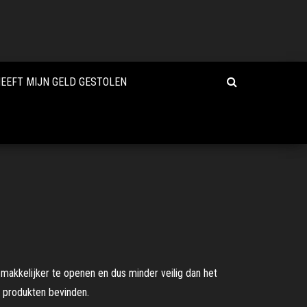
HEEFT MIJN GELD GESTOLEN
 makkelijker te openen en dus minder veilig dan het
ke produkten bevinden.