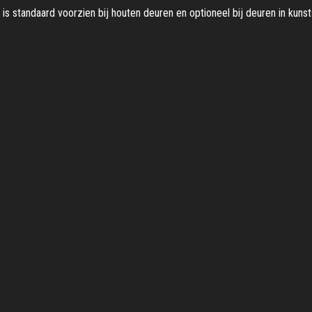
is standaard voorzien bij houten deuren en optioneel bij deuren in kunst