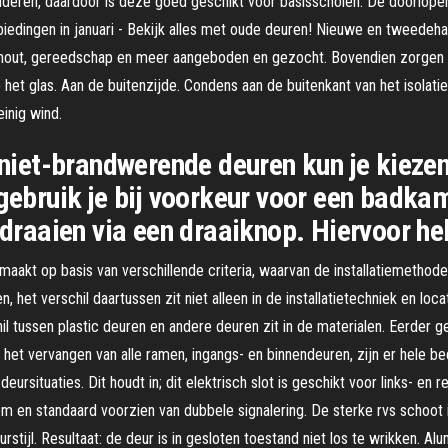
nderen, daardoor is deze goed geschikt voor basisscholen. De doorlopen
biedingen in januari - Bekijk alles met oude deuren! Nieuwe en tweedeh
rdhout, gereedschap en meer aangeboden en gezocht. Bovendien zorgen 
p het glas. Aan de buitenzijde. Condens aan de buitenkant van het isolati
inig wind.
r niet-brandwerende deuren kun je kieze
gebruik je bij voorkeur voor een badkam
 draaien via een draaiknop. Hiervoor he
maakt op basis van verschillende criteria, waarvan de installatiemethod
het verschil daartussen zit niet alleen in de installatietechniek en lo
il tussen plastic deuren en andere deuren zit in de materialen. Eerder ge
 van het vervangen van alle ramen, ingangs- en binnendeuren, zijn er hele 
eursituaties. Dit houdt in; dit elektrisch slot is geschikt voor links- en 
en standaard voorzien van dubbele signalering. De sterke rvs schoot is
urstijl. Resultaat: de deur is in gesloten toestand niet los te wrikken. A