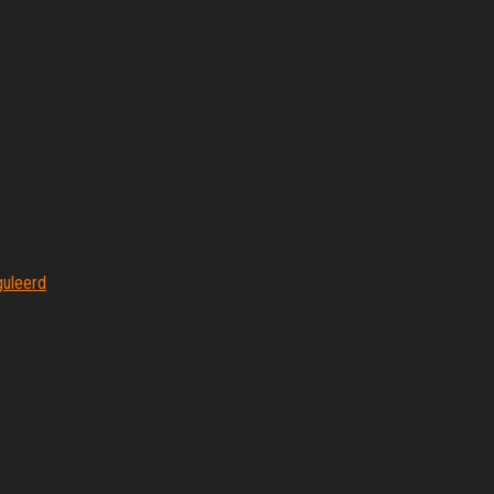
guleerd