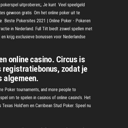
t pokerspel uitproberen;; Je kunt Veel speelgeld
sites gewoon gratis Om het online poker uit te
uze Beste Pokersites 2021 | Online Poker - Pokeren
tie in Nederland. Full Tilt biedt zowel spellen met
ld en krijg exclusieve bonussen voor Nederlandse
n online casino. Circus is
registratiebonus, zodat je
us algemeen.
ore Poker tournaments, and more people to
pel om te spelen in casinos of online casino’s. Het
is Texas Hold’em en Carribean Stud Poker. Speel nu